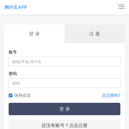
网约车APP
Tog
nav
登 录
注 册
账号
密码
保持会话
忘记密码?
登 录
还没有账号？点击注册